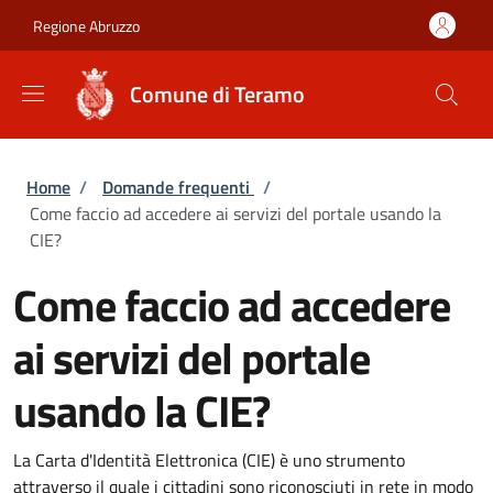
Salta al contenuto principale
Skip to footer content
Regione Abruzzo
Comune di Teramo
Briciole di pane
Home
/
Domande frequenti
/
Come faccio ad accedere ai servizi del portale usando la
CIE?
Come faccio ad accedere
ai servizi del portale
usando la CIE?
La Carta d'Identità Elettronica (CIE) è uno strumento
attraverso il quale i cittadini sono riconosciuti in rete in modo