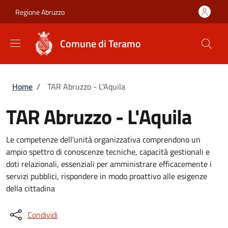
Salta al contenuto principale
Skip to footer content
Regione Abruzzo
Comune di Teramo
Briciole di pane
Home
/
TAR Abruzzo - L'Aquila
TAR Abruzzo - L'Aquila
Le competenze dell'unità organizzativa comprendono un
ampio spettro di conoscenze tecniche, capacità gestionali e
doti relazionali, essenziali per amministrare efficacemente i
servizi pubblici, rispondere in modo proattivo alle esigenze
della cittadina
Condividi