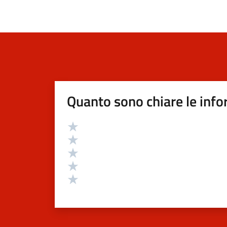
Quanto sono chiare le info
Valutazione
Valuta 5 stelle su 5
Valuta 4 stelle su 5
Valuta 3 stelle su 5
Valuta 2 stelle su 5
Valuta 1 stelle su 5