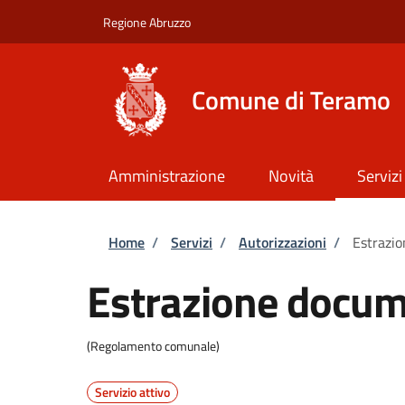
Salta al contenuto principale
Skip to footer content
Regione Abruzzo
Comune di Teramo
Amministrazione
Novità
Servizi
Briciole di pane
Home
/
Servizi
/
Autorizzazioni
/
Estrazio
Estrazione docume
(Regolamento comunale)
Servizio attivo