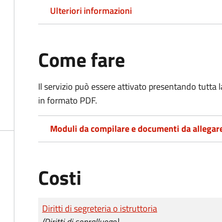
Ulteriori informazioni
Come fare
Il servizio può essere attivato presentando tutta
in formato PDF.
Moduli da compilare e documenti da allegar
Costi
Tipo di pagamento
Importo
Diritti di segreteria o istruttoria
(Diritti di sopralluogo)