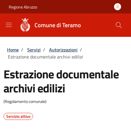
Salta al contenuto principale
Skip to footer content
Regione Abruzzo
Comune di Teramo
Briciole di pane
Home
/
Servizi
/
Autorizzazioni
/
Estrazione documentale archivi edilizi
Estrazione documentale
archivi edilizi
(Regolamento comunale)
Servizio attivo