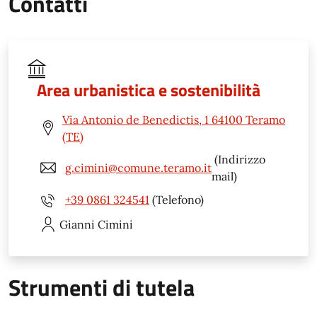
Contatti
Area urbanistica e sostenibilità
Via Antonio de Benedictis, 1 64100 Teramo
(TE)
(Indirizzo
g.cimini@comune.teramo.it
mail)
+39 0861 324541
(Telefono)
Gianni
Cimini
Strumenti di tutela