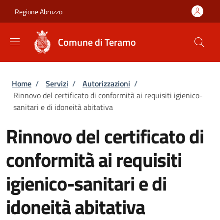
Salta al contenuto principale
Skip to footer content
Regione Abruzzo
Comune di Teramo
Briciole di pane
Home
/
Servizi
/
Autorizzazioni
/
Rinnovo del certificato di conformità ai requisiti igienico-
sanitari e di idoneità abitativa
Rinnovo del certificato di
conformità ai requisiti
igienico-sanitari e di
idoneità abitativa