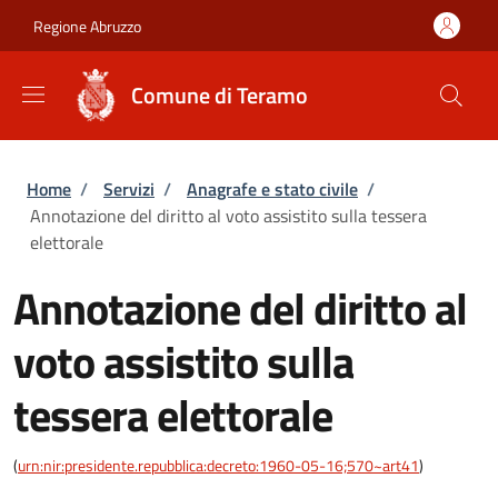
Salta al contenuto principale
Skip to footer content
Regione Abruzzo
Comune di Teramo
Briciole di pane
Home
/
Servizi
/
Anagrafe e stato civile
/
Annotazione del diritto al voto assistito sulla tessera
elettorale
Annotazione del diritto al
voto assistito sulla
tessera elettorale
(
urn:nir:presidente.repubblica:decreto:1960-05-16;570~art41
)